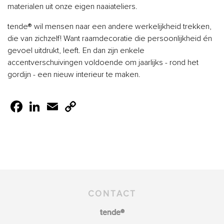
materialen uit onze eigen naaiateliers.
tende® wil mensen naar een andere werkelijkheid trekken,
die van zichzelf! Want raamdecoratie die persoonlijkheid én
gevoel uitdrukt, leeft. En dan zijn enkele
accentverschuivingen voldoende om jaarlijks - rond het
gordijn - een nieuw interieur te maken.
Facebook
LinkedIn
Email
Copy
Link
CONTACT
tende®