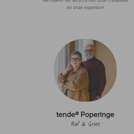
We maken het verschil met onze creativiteit
en onze expertise!
tende® Poperinge
Raf & Griet