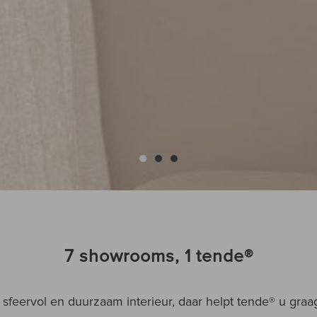
7 showrooms, 1 tende®
 sfeervol en duurzaam interieur, daar helpt tende
®
u graag