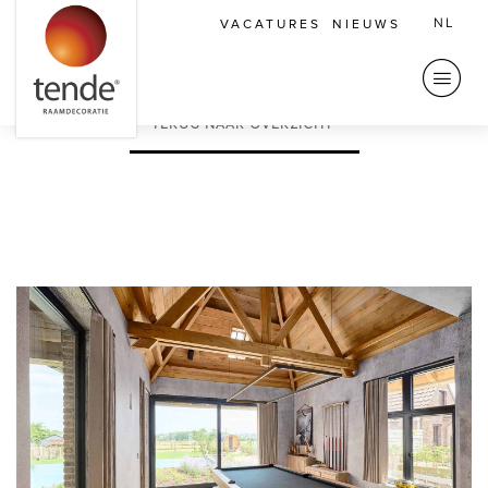
NL
VACATURES
NIEUWS
Vorige
Volgende
TERUG NAAR OVERZICHT